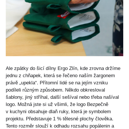
Ale zpátky do šicí dílny Ergo Zlín, kde zrovna držíme
jednu z chňapek, která se řečeno naším žargonem
právě „upekla“. Přítomní lidé se na jejím vzniku
podíleli různým způsobem. Někdo obkresloval
šablony, jiný stříhal, další sešíval nebo třeba našíval
logo. Možná jste si už všimli, že logo Bezpečně
v kuchyni obsahuje dlaň ruky, která je symbolem
projektu. Představuje 1 % tělesné plochy člověka.
Tento rozměr slouží k odhadu rozsahu popálenin a