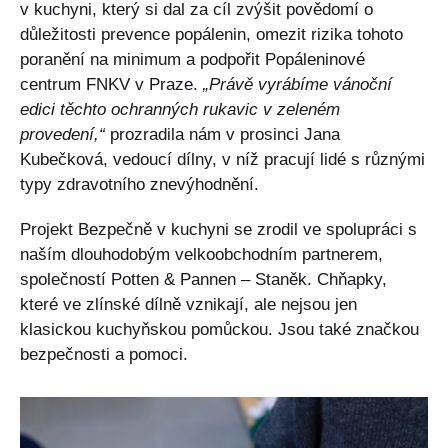
v kuchyni, který si dal za cíl zvýšit povědomí o
důležitosti prevence popálenin, omezit rizika tohoto
poranění na minimum a podpořit Popáleninové
centrum FNKV v Praze.
„Právě vyrábíme vánoční
edici těchto ochranných rukavic v zeleném
provedení,“
prozradila nám v prosinci Jana
Kubečková, vedoucí dílny, v níž pracují lidé s různými
typy zdravotního znevýhodnění.
Projekt Bezpečně v kuchyni se zrodil ve spolupráci s
naším dlouhodobým velkoobchodním partnerem,
společností Potten & Pannen – Staněk. Chňapky,
které ve zlínské dílně vznikají, ale nejsou jen
klasickou kuchyňskou pomůckou. Jsou také značkou
bezpečnosti a pomoci.