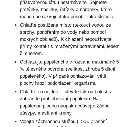
přiškvařenou látku nestrhávejte. Sejměte
prstýnky, hodinky, řetízky a náramky, které
mohou po rozvoji otoku působit jako škrtidlo.
Chlaďte postižené místo (tekoucí vodou ze
sprchy, ponořením do vody nebo pomocí
mokrých obkladů). K chlazení nepoužívejte
přímý kontakt s mraženými potravinami, ledem
či sněhem.
Ochlazujte popáleného v rozsahu maximálně 5
% tělesného povrchu (velikost zhruba 5 dlaní
popáleného). V případě ochlazování větší
plochy hrozí podchlazení organismu.
Chlaďte co nejdéle – ulevíte tak od bolesti a
zabráníte prohlubování popálenin. Na
popálenou plochu naopak nedávejte žádné
zásypy, masti ani krémy.
Volejte záchrannou službu (155). Zranění