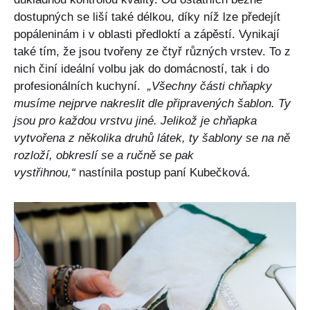
dostupných se liší také délkou, díky níž lze předejít
popáleninám i v oblasti předloktí a zápěstí. Vynikají
také tím, že jsou tvořeny ze čtyř různých vrstev. To z
nich činí ideální volbu jak do domácností, tak i do
profesionálních kuchyní.
„Všechny části chňapky
musíme nejprve nakreslit dle připravených šablon. Ty
jsou pro každou vrstvu jiné. Jelikož je chňapka
vytvořena z několika druhů látek, ty šablony se na ně
rozloží, obkreslí se a ručně se pak
vystřihnou,“
nastínila postup paní Kubečková.