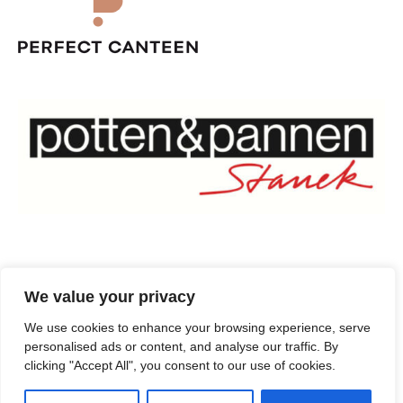
Podmínky užití
We value your privacy
We use cookies to enhance your browsing experience, serve
Ochrana osobních údajů
personalised ads or content, and analyse our traffic. By
clicking "Accept All", you consent to our use of cookies.
Systém whistleblowerů