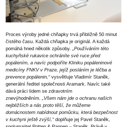
Proces výroby jedné chňapky trvá přibližně 50 minut
čistého času. Každá chňapka je originál. A každá
pomáhá hned několik způsoby.
„Používáním této
kuchyňské rukavice ochráníte své ruce před
popálením, a navíc podpoříte Kliniku popáleninové
medicíny FNKV v Praze, jejíž posláním je léčba a
prevence popálenin,“
vysvětluje Vladimír Staněk,
generální ředitel společnosti Aramark. Navíc také
dává práci lidem se zdravotním
znevýhodněním.
„Všem nám jde o ochranu našich
nejbližších a nás proto těší, že můžeme
domácnostem nabídnout pomůcku, která bezpečnost
v kuchyni ještě zvýší,“
doplňuje jej Pavel Staněk,
spolumajitel Potten & Pannen – Staněk. Právě v